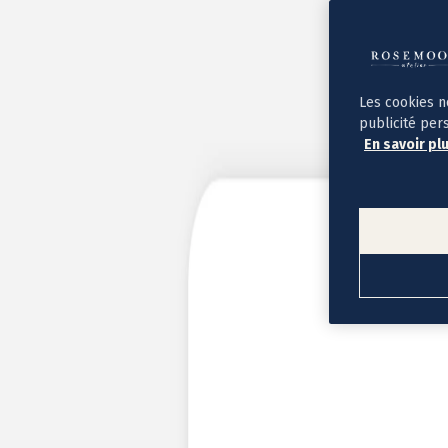
Album photo ouverture à plat
Par occasion
Album photo de l'année
Album photo naissance
Album photo mariage
Album photo baptême
Les cookies n
Album photo voyage
publicité per
Le savoir-faire Rosemood
En savoir pl
Nos papiers
Nos formats et tarifs
Délais et livraison
Voir tous nos albums photo
Coffret album photo