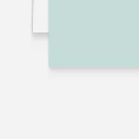
Nouvelle collection
Baptême
Faire-part baptême
Tous nos faire-part de baptême
Nouvelle collection
Faire-part baptême fille
Faire-part baptême garçon
Faire-part baptême civil
Gamme baptême
Livret de messe baptême
Menu baptême
Marque-place baptême
Carte de remerciement baptême
Etiquette bouteille baptême
Stickers baptême
Cadeaux
Etiquette papier perforée
Etiquette autocollante
Album photo baptême
Services
Plateforme événement
Enveloppes