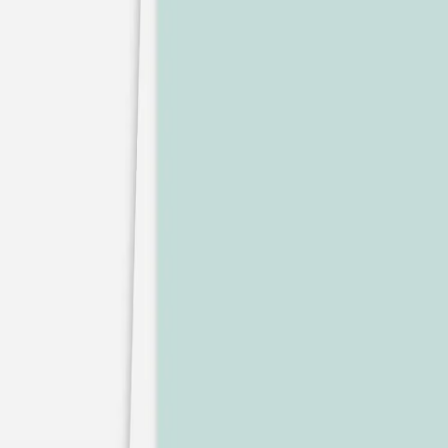
Nouvelle collection
Mariage
Faire-part mariage
Tous nos faire-part de mariage
Nouvelle collection
Faire-part mariage original
Faire-part mariage classique
Faire-part mariage champêtre
Faire-part mariage vintage
Faire-part mariage nature
Faire-part mariage photo
Faire-part mariage doré