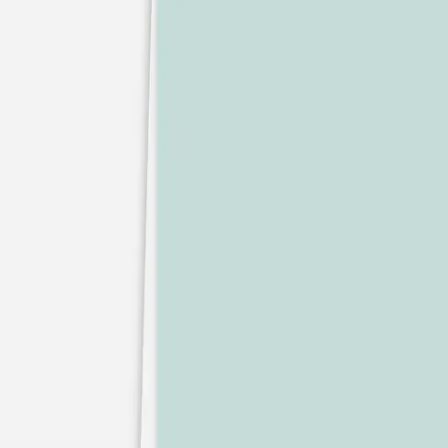
Faire-part naissance jumeaux
Faire-part naissance photo
Faire-part naissance sans photo
Faire-part naissance original
Faire-part naissance classique
Faire-part naissance marque-page
Stickers naissance
Stickers dorés
Carte de remerciement naissance
Carte de remerciement fille
Carte de remerciement garçon
Carte de remerciement dorée
Carte de remerciement originale
Affiches
Album photo naissance
Services
Essai personnalisé offert
Enveloppes
Conseils
À qui envoyer un faire-part de naissance
Quand envoyer un faire-part de naissance
Idées de texte faire-part de naissance