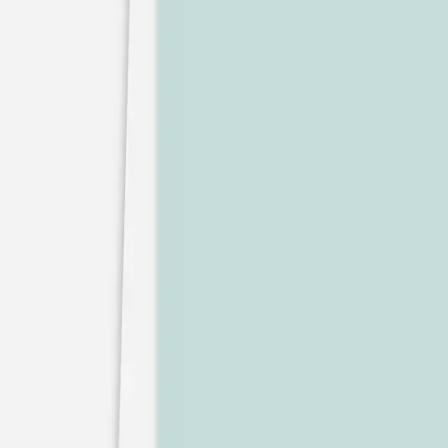
Faire-part mariage bohème
Invitations
Carton d'invitation mariage
Carton réponse mariage
Stickers mariage
Stickers dorés
Toute la papeterie de mariage
Save the date
Save the date original
Save the date photo
Cartes de remerciement mariage
Nouvelle collection
Carte de remerciement mariage originale
Carte de remerciement mariage photo
Jour J
Livret de messe mariage
Plan de table mariage
Marque-table mariage
Menu mariage
Marque-place mariage
Etiquette bouteille mariage
Panneau mariage
Urne mariage
Cadeaux invités mariage