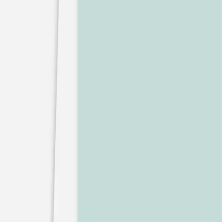
Pochons pour cadeaux invités
Etiquette autocollante
Etiquette papier perforée
Album photo mariage
Services
Plateforme événement
Essai personnalisé offert
Enveloppes
Conseils
Idées de texte faire-part mariage
Textes de remerciement mariage
Quand envoyer un faire-part de mariage ?