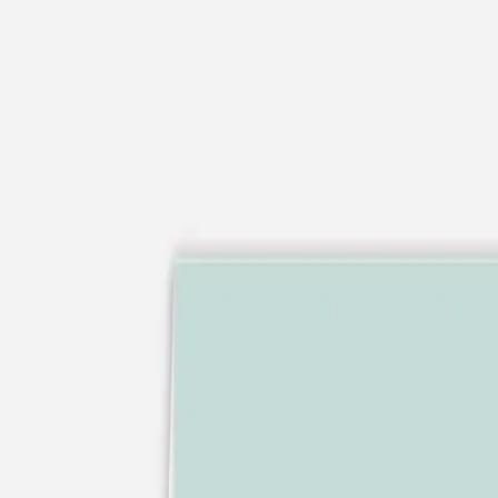
Apaches Collections
Album photo tissu
Naissance
Faire-part naissance
Tous nos faire-part de naissance
Nouvelle collection
Faire-part naissance fille
Faire-part naissance garçon
Faire-part naissance mixte