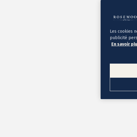
Album photo ouverture à plat
Par occasion
Album photo de l'année
Album photo naissance
Album photo mariage
Album photo baptême
Les cookies n
Album photo voyage
publicité per
Le savoir-faire Rosemood
En savoir pl
Nos papiers
Nos formats et tarifs
Délais et livraison
Voir tous nos albums photo
Coffret album photo