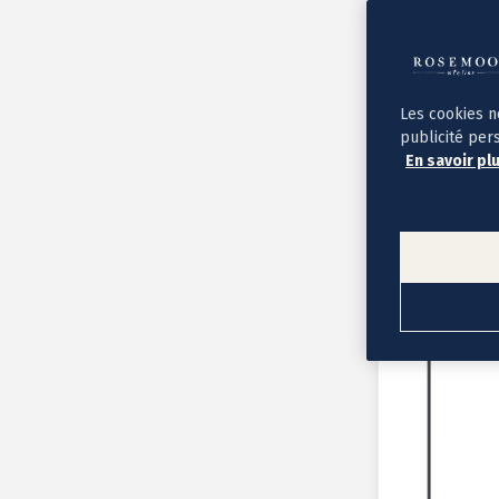
Album photo ouverture à plat
Par occasion
Album photo de l'année
Album photo naissance
Album photo mariage
Album photo baptême
Les cookies n
Album photo voyage
publicité per
Le savoir-faire Rosemood
En savoir pl
Nos papiers
Nos formats et tarifs
Délais et livraison
Voir tous nos albums photo
Coffret album photo