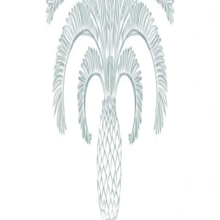
 x Atelier Rosemood