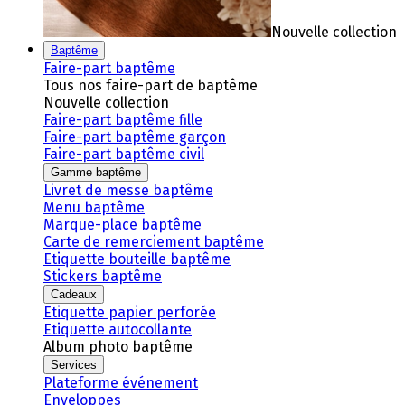
Nouvelle collection
Baptême
Faire-part baptême
Tous nos faire-part de baptême
Nouvelle collection
Faire-part baptême fille
Faire-part baptême garçon
Faire-part baptême civil
Gamme baptême
Livret de messe baptême
Menu baptême
Marque-place baptême
Carte de remerciement baptême
Etiquette bouteille baptême
Stickers baptême
Cadeaux
Etiquette papier perforée
Etiquette autocollante
Album photo baptême
Services
Plateforme événement
Enveloppes