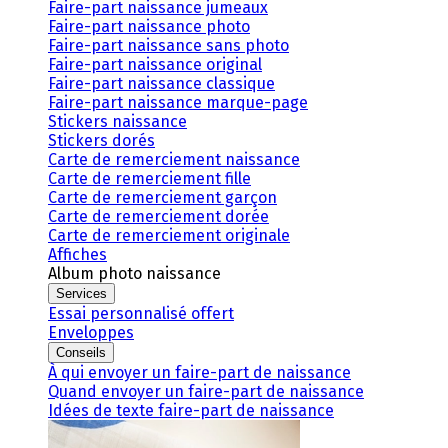
Faire-part naissance jumeaux
Faire-part naissance photo
Faire-part naissance sans photo
Faire-part naissance original
Faire-part naissance classique
Faire-part naissance marque-page
Stickers naissance
Stickers dorés
Carte de remerciement naissance
Carte de remerciement fille
Carte de remerciement garçon
Carte de remerciement dorée
Carte de remerciement originale
Affiches
Album photo naissance
Services
Essai personnalisé offert
Enveloppes
Conseils
À qui envoyer un faire-part de naissance
Quand envoyer un faire-part de naissance
Idées de texte faire-part de naissance