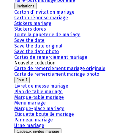
Faire-part mariage bohème
Invitations
Carton d'invitation mariage
Carton réponse mariage
Stickers mariage
Stickers dorés
Toute la papeterie de mariage
Save the date
Save the date original
Save the date photo
Cartes de remerciement mariage
Nouvelle collection
Carte de remerciement mariage originale
Carte de remerciement mariage photo
Jour J
Livret de messe mariage
Plan de table mariage
Marque-table mariage
Menu mariage
Marque-place mariage
Etiquette bouteille mariage
Panneau mariage
Urne mariage
Cadeaux invités mariage