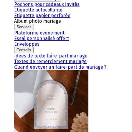
Pochons pour cadeaux invités
Etiquette autocollante
Etiquette papier perforée
Album photo mariage
Services
Plateforme événement
Essai personnalisé offert
Enveloppes
Conseils
Idées de texte faire-part mariage
Textes de remerciement mariage
Quand envoyer un faire-part de mariage ?