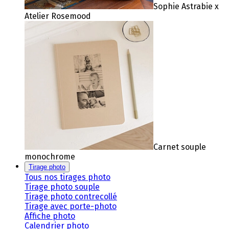
Sophie Astrabie x
Atelier Rosemood
Carnet souple
monochrome
Tirage photo
Tous nos tirages photo
Tirage photo souple
Tirage photo contrecollé
Tirage avec porte-photo
Affiche photo
Calendrier photo