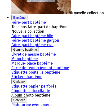
Nouvelle collection
Baptême
Faire-part baptême
Tous nos faire-part de baptême
Nouvelle collection
Faire-part baptême fille
Faire-part baptême garçon
Faire-part baptême civil
Gamme baptême
Livret de messe baptême
Menu baptême
Marque-place baptême
Carte de remerciement baptême
Etiquette bouteille baptême
Stickers baptême
Cadeaux
Etiquette papier perforée
Etiquette autocollante
Album photo baptême
Services
Plateforme événement