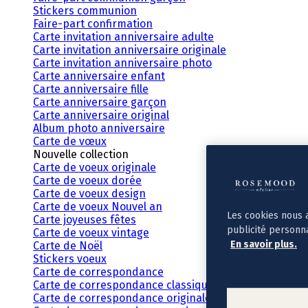
Stickers communion
Faire-part confirmation
Carte invitation anniversaire adulte
Carte invitation anniversaire originale
Carte invitation anniversaire photo
Carte anniversaire enfant
Carte anniversaire fille
Carte anniversaire garçon
Carte anniversaire original
Album photo anniversaire
Carte de vœux
Nouvelle collection
Carte de voeux originale
Carte de voeux dorée
Carte de voeux design
Carte de voeux Nouvel an
Les cookies nous 
Carte joyeuses fêtes
publicité personn
Carte de voeux vintage
En savoir plus.
Carte de Noël
Stickers voeux
Carte de correspondance
Carte de correspondance classique
Carte de correspondance originale