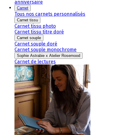
anniversaire
Carnet
Tous nos carnets personnalisés
Carnet tissu
Carnet tissu photo
Carnet tissu titre doré
Carnet souple
Carnet souple doré
Carnet souple monochrome
Sophie Astrabie x Atelier Rosemood
Carnet de lectures