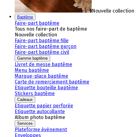
Nouvelle collection
Baptême
Faire-part baptême
Tous nos faire-part de baptême
Nouvelle collection
Faire-part baptême fille
Faire-part baptême garçon
Faire-part baptême civil
Gamme baptême
Livret de messe baptême
Menu baptême
Marque-place baptême
Carte de remerciement baptême
Etiquette bouteille baptême
Stickers baptême
Cadeaux
Etiquette papier perforée
Etiquette autocollante
Album photo baptême
Services
Plateforme événement
Enveloppes