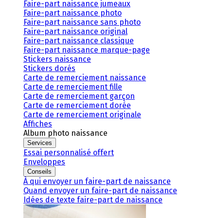
Faire-part naissance jumeaux
Faire-part naissance photo
Faire-part naissance sans photo
Faire-part naissance original
Faire-part naissance classique
Faire-part naissance marque-page
Stickers naissance
Stickers dorés
Carte de remerciement naissance
Carte de remerciement fille
Carte de remerciement garçon
Carte de remerciement dorée
Carte de remerciement originale
Affiches
Album photo naissance
Services
Essai personnalisé offert
Enveloppes
Conseils
À qui envoyer un faire-part de naissance
Quand envoyer un faire-part de naissance
Idées de texte faire-part de naissance