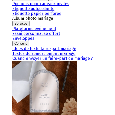
Pochons pour cadeaux invités
Etiquette autocollante
Etiquette papier perforée
Album photo mariage
Services
Plateforme événement
Essai personnalisé offert
Enveloppes
Conseils
Idées de texte faire-part mariage
Textes de remerciement mariage
Quand envoyer un faire-part de mariage ?