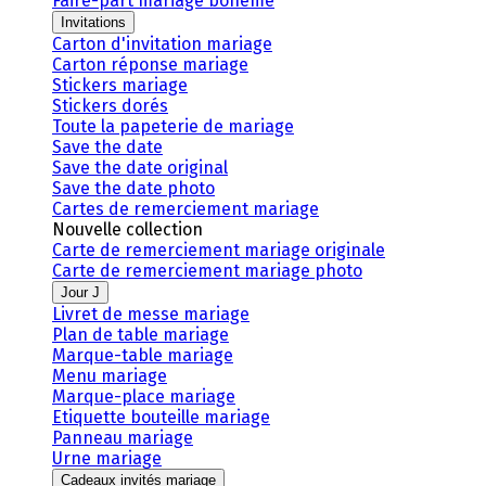
Faire-part mariage bohème
Invitations
Carton d'invitation mariage
Carton réponse mariage
Stickers mariage
Stickers dorés
Toute la papeterie de mariage
Save the date
Save the date original
Save the date photo
Cartes de remerciement mariage
Nouvelle collection
Carte de remerciement mariage originale
Carte de remerciement mariage photo
Jour J
Livret de messe mariage
Plan de table mariage
Marque-table mariage
Menu mariage
Marque-place mariage
Etiquette bouteille mariage
Panneau mariage
Urne mariage
Cadeaux invités mariage