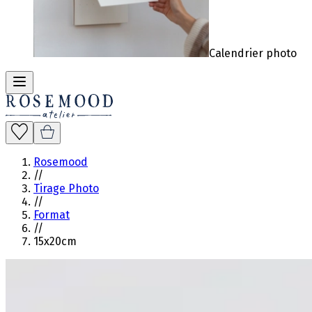
Calendrier photo
Rosemood
//
Tirage Photo
//
Format
//
15x20cm