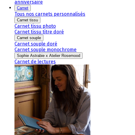
anniversaire
Carnet
Tous nos carnets personnalisés
Carnet tissu
Carnet tissu photo
Carnet tissu titre doré
Carnet souple
Carnet souple doré
Carnet souple monochrome
Sophie Astrabie x Atelier Rosemood
Carnet de lectures