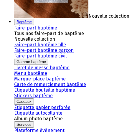
Nouvelle collection
Baptême
Faire-part baptême
Tous nos faire-part de baptême
Nouvelle collection
Faire-part baptême fille
Faire-part baptême garçon
Faire-part baptême civil
Gamme baptême
Livret de messe baptême
Menu baptême
Marque-place baptême
Carte de remerciement baptême
Etiquette bouteille baptême
Stickers baptême
Cadeaux
Etiquette papier perforée
Etiquette autocollante
Album photo baptême
Services
Plateforme événement