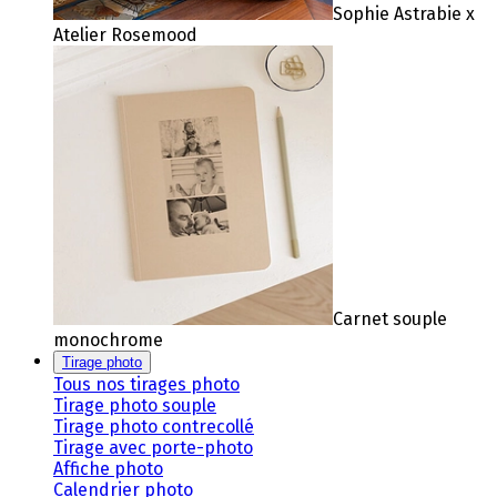
Sophie Astrabie x
Atelier Rosemood
Carnet souple
monochrome
Tirage photo
Tous nos tirages photo
Tirage photo souple
Tirage photo contrecollé
Tirage avec porte-photo
Affiche photo
Calendrier photo