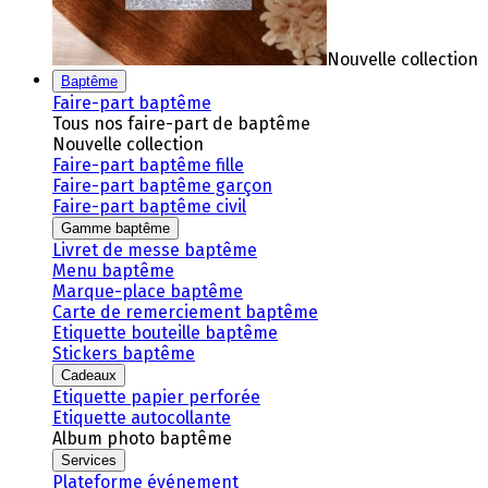
Nouvelle collection
Baptême
Faire-part baptême
Tous nos faire-part de baptême
Nouvelle collection
Faire-part baptême fille
Faire-part baptême garçon
Faire-part baptême civil
Gamme baptême
Livret de messe baptême
Menu baptême
Marque-place baptême
Carte de remerciement baptême
Etiquette bouteille baptême
Stickers baptême
Cadeaux
Etiquette papier perforée
Etiquette autocollante
Album photo baptême
Services
Plateforme événement