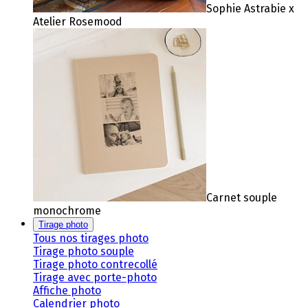
Sophie Astrabie x
Atelier Rosemood
Carnet souple
monochrome
Tirage photo
Tous nos tirages photo
Tirage photo souple
Tirage photo contrecollé
Tirage avec porte-photo
Affiche photo
Calendrier photo