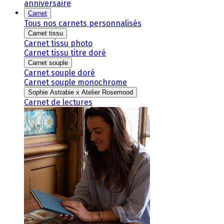
anniversaire
Carnet
Tous nos carnets personnalisés
Carnet tissu
Carnet tissu photo
Carnet tissu titre doré
Carnet souple
Carnet souple doré
Carnet souple monochrome
Sophie Astrabie x Atelier Rosemood
Carnet de lectures