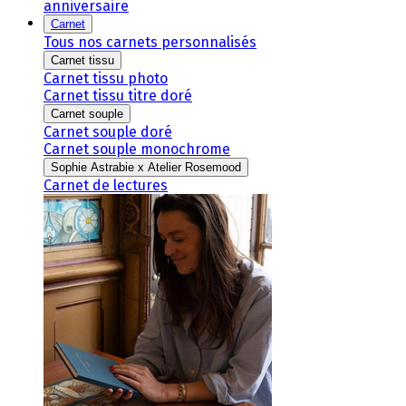
anniversaire
Carnet
Tous nos carnets personnalisés
Carnet tissu
Carnet tissu photo
Carnet tissu titre doré
Carnet souple
Carnet souple doré
Carnet souple monochrome
Sophie Astrabie x Atelier Rosemood
Carnet de lectures