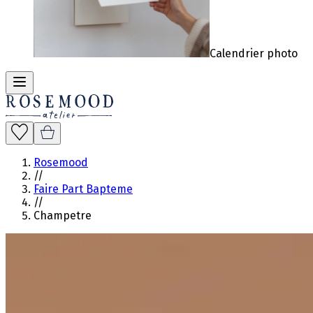
Calendrier photo
Rosemood
//
Faire Part Bapteme
//
Champetre