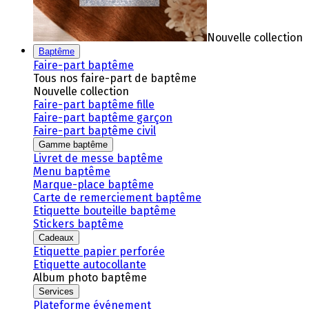
Nouvelle collection
Baptême
Faire-part baptême
Tous nos faire-part de baptême
Nouvelle collection
Faire-part baptême fille
Faire-part baptême garçon
Faire-part baptême civil
Gamme baptême
Livret de messe baptême
Menu baptême
Marque-place baptême
Carte de remerciement baptême
Etiquette bouteille baptême
Stickers baptême
Cadeaux
Etiquette papier perforée
Etiquette autocollante
Album photo baptême
Services
Plateforme événement