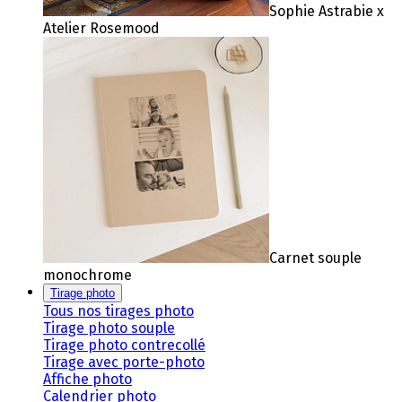
Sophie Astrabie x
Atelier Rosemood
Carnet souple
monochrome
Tirage photo
Tous nos tirages photo
Tirage photo souple
Tirage photo contrecollé
Tirage avec porte-photo
Affiche photo
Calendrier photo